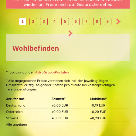
wieder on. Freue mich auf Gespräche mit eu
1
2
3
4
5
6
7
8
9
Wohlbefinden
** Exklusiv auf den
AstroGroup-Portalen
* Alle angegebenen Preise verstehen sich inkl. der jeweils gültigen
Umsatzsteuer zzgl. folgender Kosten pro Minute bei kostenpflichtigen
Telefonberatungen.
Anrufer aus
Festnetz*
Mobilfunk*
Deutschland
+0,00 EUR
+0,19 EUR
Österreich
+0,00 EUR
+0,20 EUR
Schweiz
+0,00 EUR
+0,20 EUR
Alle anzeigen