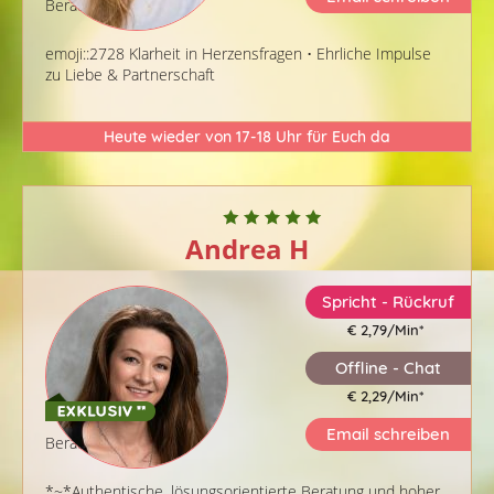
Berater-ID: 685
emoji::2728 Klarheit in Herzensfragen • Ehrliche Impulse
zu Liebe & Partnerschaft
Heute wieder von 17-18 Uhr für Euch da
Andrea H
Spricht - Rückruf
€ 2,79/Min
*
Offline - Chat
€ 2,29/Min
*
Email schreiben
Berater-ID: 484
*~*Authentische, lösungsorientierte Beratung und hoher