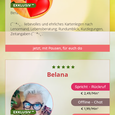
Berater-ID: 326
(¯`*•.¸ . liebevolles und ehrliches Kartenlegen nach
Lenormand; Lebensberatung; Rundumblick, Kurzlegungen,
Zeitangaben (¯`*•.¸ .
jetzt, mit Pausen, für euch da
Belana
Spricht - Rückruf
€ 2,49/Min
*
Offline - Chat
€ 1,99/Min
*