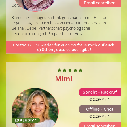
Email schreiben
Berater-ID: 749
Klares ,hellsichtiges Kartenlegen channeln mit Hilfe der
Engel . Fragt mich ich bin von Herzen für euch da eure
Belana . Liebe, Partnerschaft psychologische
Lebensberatung mit Empathie und Herz
Freitag 17 Uhr wieder für euch da freue mich auf euch
:o) Schön , dass es euch gibt !
Mimi
Spricht - Rückruf
€ 2,29/Min
*
Offline - Chat
€ 2,29/Min
*
Email schreiben