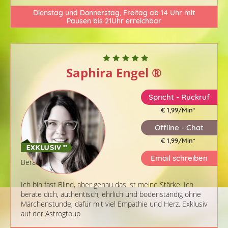
Dienstag und Donnerstag, Freitag ab 14 Uhr mit
Pausen bis 21Uhr erreichbar
Saphira Engel
®
Spricht - Rückruf
€ 1,99/Min
*
Offline - Chat
€ 1,99/Min
*
Email schreiben
Berater-ID: 007
Ich bin fast Blind, aber genau das ist meine Stärke. Ich
berate dich, authentisch, ehrlich und bodenständig ohne
Märchenstunde, dafür mit viel Empathie und Herz. Exklusiv
auf der Astrogtoup