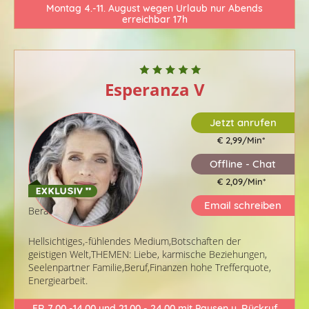
Montag 4.-11. August wegen Urlaub nur Abends
erreichbar 17h
Esperanza V
Jetzt anrufen
€ 2,99/Min
*
Offline - Chat
€ 2,09/Min
*
Email schreiben
Berater-ID: 268
Hellsichtiges,-fühlendes Medium,Botschaften der
geistigen Welt,THEMEN: Liebe, karmische Beziehungen,
Seelenpartner Familie,Beruf,Finanzen hohe Trefferquote,
Energiearbeit.
FR 7.00 -14.00 und 21.00 - 24.00 mit Pausen u. Rückruf