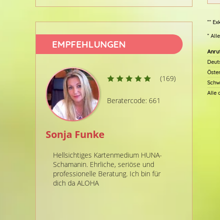
** Ex
* All
EMPFEHLUNGEN
Anru
Deut
Öste
(169)
Schw
Alle
Beratercode: 661
Sonja Funke
Ozeana
Hellsichtiges Kartenmedium HUNA-
Sage JA zu
Schamanin. Ehrliche, seriöse und
dich auf 
professionelle Beratung. Ich bin für
die Hand,
dich da ALOHA
ein Leben
Liebe zu 