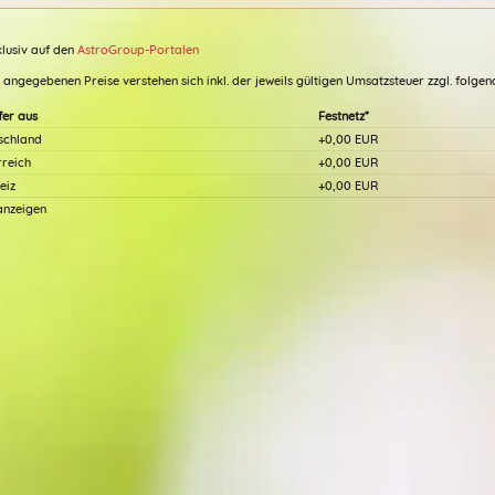
klusiv auf den
AstroGroup-Portalen
e angegebenen Preise verstehen sich inkl. der jeweils gültigen Umsatzsteuer zzgl. folg
fer aus
Festnetz*
schland
+0,00 EUR
rreich
+0,00 EUR
(200)
(9
eiz
+0,00 EUR
 anzeigen
Beratercode: 997
Beratercode: 578
Lore
 dir selbst! Gerne begleite ich
Herzlich willkommen,ich bin Lore.Die
deinem Weg, gebe dir Mittel an
Jahrhunderte alte Wissenschaft der
 um dein Ziel zu erreichen um
Asrologie zeigt mir wo ich dir helfen
 in Harmonie, Frieden und
kann. Genaue Aussagen zu allen Fra
leben.
mit Zeitangaben. Partnerschaft, Beruf
Finanzen