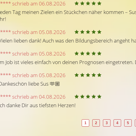
f**** schrieb am 06.08.2026
Jeden Tag meinen Zielen ein Stückchen näher kommen – Sus gl
ihr!
f**** schrieb am 05.08.2026
Vielen lieben dank! Auch was den Bildungsbereich angeht ha
(565)
(5
f**** schrieb am 05.08.2026
Beratercode: 409
Beratercode: 409
Im Job ist vieles einfach von deinen Prognosen eingetreten
f**** schrieb am 05.08.2026
Sus
Dankeschön liebe Sus 🫶🏼
uch negative Dinge, die sie
Jeden Tag meinen Zielen ein Stückc
de ich persönlich sehr wichtig!
f**** schrieb am 04.08.2026
näher kommen – Sus glaubt ganz fes
ön!
an einen, das lieb ich sehr an ihr!
Ich danke Dir aus tiefsten Herzen!
1
2
3
4
5