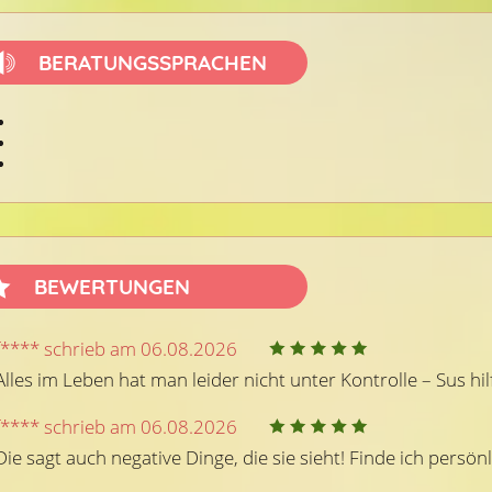
BERATUNGSSPRACHEN
(1)
(2
Beratercode: 989
Beratercode: 180
Indira07
und HEILERIN bei
Bei Pause bitte RR setzen..
BEWERTUNGEN
essen u.v.m . . . mit
EBE für dich da. . . DANKE
n Mut zur WahrheitY
f**** schrieb am 06.08.2026
Alles im Leben hat man leider nicht unter Kontrolle – Sus h
f**** schrieb am 06.08.2026
Die sagt auch negative Dinge, die sie sieht! Finde ich persö