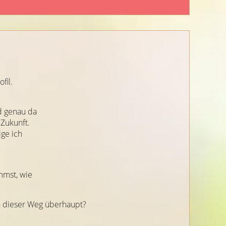
fil.
d genau da
 Zukunft.
ige ich
mmst, wie
 dieser Weg überhaupt?