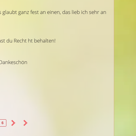
aubt ganz fest an einen, das lieb ich sehr an 
st du Recht ht behalten!
65)
(495)
Beratercode: 320
Be
. Dankeschön
Engel Seni
Anima
hen
Hoffe, dass Du mit den positiven
Du bist die Beste!!
t
Sachen Recht behältst...
EINGETROFFEN! Von
diese tiefgründige u
Begleitung.
6