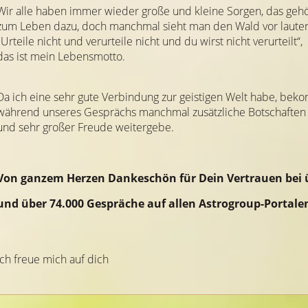
Wir alle haben immer wieder große und kleine Sorgen, das geh
zum Leben dazu, doch manchmal sieht man den Wald vor lauter
„Urteile nicht und verurteile nicht und du wirst nicht verurteilt“,
das ist mein Lebensmotto.
Da ich eine sehr gute Verbindung zur geistigen Welt habe, bek
während unseres Gesprächs manchmal zusätzliche Botschafte
und sehr großer Freude weitergebe.
Von ganzem Herzen Dankeschön für Dein Vertrauen bei ü
und über 74.000 Gespräche auf allen Astrogroup-Portale
Ich freue mich auf dich