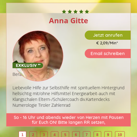
Anna Gitte
Jetzt anrufen
€ 2,09/Min
*
Email schreiben
Berater-ID: 222
Liebevolle Hilfe zur Selbsthilfe mit spirituellem Hintergrund
hellsichtig mit/ohne Hilfsmittel Energiearbeit-auch mit
Klangschalen Eltern-/Schülercoach div.Kartendecks
Numerologie Tiroler Zahlenrad
So - 16 Uhr und abends wieder von Herzen mit Pausen
für Euch ON! Bitte langen RR setzen,
1
2
3
4
5
6
7
8
9
10