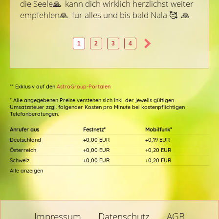
die Seele🙏  kann dich wirklich herzlichst weiter 
empfehlen🙏  für alles und bis bald Nala 🥰  🙏 
1
2
3
4
** Exklusiv auf den
AstroGroup-Portalen
* Alle angegebenen Preise verstehen sich inkl. der jeweils gültigen
Umsatzsteuer zzgl. folgender Kosten pro Minute bei kostenpflichtigen
Telefonberatungen.
Anrufer aus
Festnetz*
Mobilfunk*
Deutschland
+0,00 EUR
+0,19 EUR
Österreich
+0,00 EUR
+0,20 EUR
Schweiz
+0,00 EUR
+0,20 EUR
Alle anzeigen
Impressum
Datenschutz
AGB