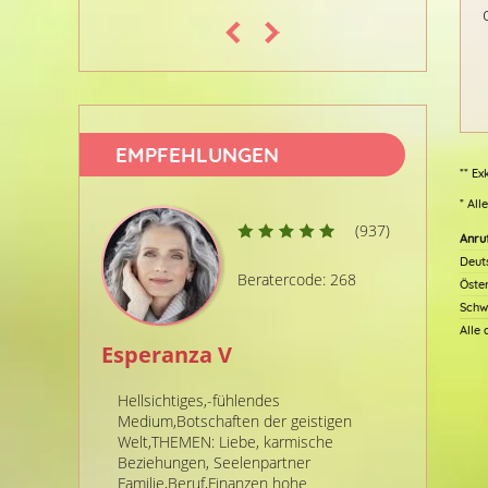
EMPFEHLUNGEN
** Ex
* All
(937)
Anru
Deut
Beratercode: 268
Öste
Schw
Alle
Esperanza V
Engel D
Hellsichtiges,-fühlendes
Hellsicht
Medium,Botschaften der geistigen
jähriger 
Welt,THEMEN: Liebe, karmische
und die 
Beziehungen, Seelenpartner
Rundum-Bl
Familie,Beruf,Finanzen hohe
Antwort m