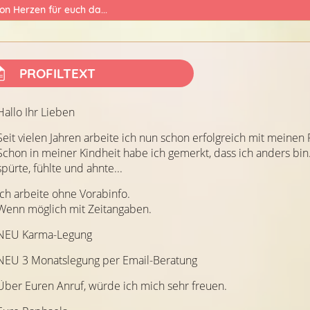
on Herzen für euch da...
PROFILTEXT
Hallo Ihr Lieben
Seit vielen Jahren arbeite ich nun schon erfolgreich mit meinen
Schon in meiner Kindheit habe ich gemerkt, dass ich anders bin..
spürte, fühlte und ahnte...
Ich arbeite ohne Vorabinfo.
Wenn möglich mit Zeitangaben.
NEU Karma-Legung
NEU 3 Monatslegung per Email-Beratung
Über Euren Anruf, würde ich mich sehr freuen.