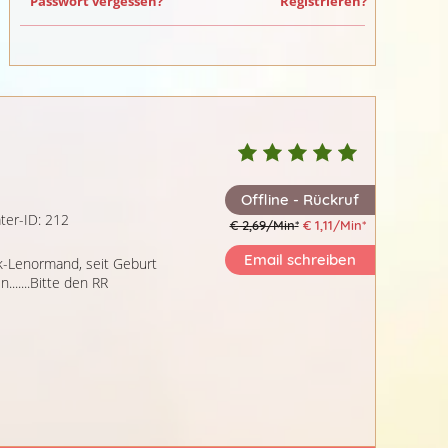
Passwort vergessen?
Registrieren?
Offline - Rückruf
ter-ID: 212
€ 2,69/Min
*
€ 1,11/Min
*
Email schreiben
k-Lenormand, seit Geburt
.......Bitte den RR