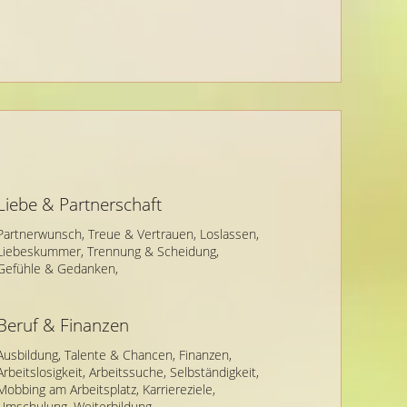
Liebe & Partnerschaft
Partnerwunsch,
Treue & Vertrauen,
Loslassen,
Liebeskummer,
Trennung & Scheidung,
Gefühle & Gedanken,
Beruf & Finanzen
Ausbildung,
Talente & Chancen,
Finanzen,
Arbeitslosigkeit,
Arbeitssuche,
Selbständigkeit,
Mobbing am Arbeitsplatz,
Karriereziele,
Umschulung,
Weiterbildung,