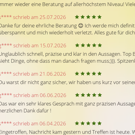
Immer wieder eine Beratung auf allerhöchstem Niveau! Vie
s**** schrieb am 25.07.2026
Danke für deine ehrliche Beratung 😊 Ich werde mich definit
überspannt und mich wiederholt verletzt. Alles gute für dich
(71)
g**** schrieb am 15.07.2026
Beratercode: 183
Beratercode: 78
Unglaublich schnell, präzise und klar in den Aussagen. Top 
sieht Dinge, ohne dass man danach fragen muss;))). Spitzen
ra
Cataleya
s**** schrieb am 21.06.2026
Du warst dir nicht ganz sicher, wir haben uns kurz vor seine
eandra, 10 Sterne für dich.
Ganz herzlichen Dank, liebe Catal
rs ist deine ruhige Art, die
für das wunderbare Gespräch mit d
g**** schrieb am 06.06.2026
dung mit Klangschalen und
Du hast so viele Dinge gesehen u
e und dann gibst du einem auch
ihn so gut beschrieben, das ist
Das war ein sehr klares Gespräch mit ganz präzisen Aussagen
o viele Informationen aus den
Beratung auf allerhöchstem Niveau
herzlichen Dank dafür !
 und von Oben. Ich danke dir
melde mich gerne wieder!
u stärkst mich und hilfst mir
s**** schrieb am 06.04.2026
 zu gehen, auch in schwierigen
sphasen. HERZLICHEN DANK 🌷
Eingetroffen, Nachricht kam gestern und Treffen ist heute. 