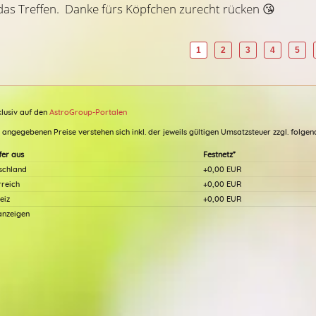
das Treffen.  Danke fürs Köpfchen zurecht rücken 😘 
1
2
3
4
5
klusiv auf den
AstroGroup-Portalen
e angegebenen Preise verstehen sich inkl. der jeweils gültigen Umsatzsteuer zzgl. folg
(156)
(2
fer aus
Festnetz*
schland
+0,00 EUR
Beratercode: 506
Beratercode: 180
rreich
+0,00 EUR
eiz
+0,00 EUR
 anzeigen
oreen
Indira07
iges Kartenmedium mit 30
Bei Pause bitte RR setzen..
Erfahrung schaut in das Herz
Gedanken Deines HM. Kein
ick, Klare Frage - Klare
it Zeittendenzen