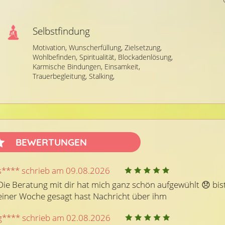
Selbstfindung
(29)
Motivation,
Wunscherfüllung,
Zielsetzung,
Wohlbefinden,
Spiritualität,
Blockadenlösung,
Karmische Bindungen,
Einsamkeit,
Beratercode: 980
Beratercode: 23
Trauerbegleitung,
Stalking,
Nilea
ner Hellsichtigkeit wie auch mit
Ehrliche und einfühlsame Beratun
iedenen Kartendecks möchte ich
den Lenormand Karten. Ich helfe d
BEWERTUNGEN
 Rat und Tat zur Seite stehen.
kein Thema ist mir fremd.
ich auf deinen Anruf.....
s**** schrieb am 09.08.2026
Die Beratung mit dir hat mich ganz schön aufgewühlt 😞 bist
einer Woche gesagt hast Nachricht über ihm
g**** schrieb am 02.08.2026