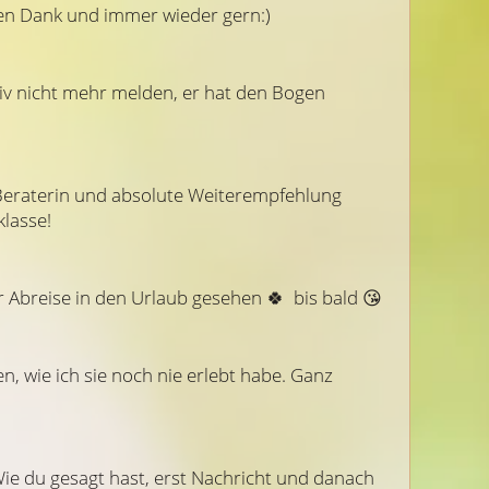
len Dank und immer wieder gern:)
iv nicht mehr melden, er hat den Bogen 
(1173)
(43)
4
Beratercode: 027
Beraterin und absolute Weiterempfehlung  
klasse!
Lamenua
Nicki
r Abreise in den Urlaub gesehen 🍀  bis bald 😘 
eya
Vielen Dank für das hilfreiche und
Vielen lieben dank
ir!
stimmige Zufallsgespräch!
ausführlich gesp
nd
, wie ich sie noch nie erlebt habe. Ganz 
. Ich
Wie du gesagt hast, erst Nachricht und danach 