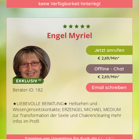
keine Verfügbarkeit hinterlegt
Engel Myriel
Jetzt anrufen
€ 2,69/Min
*
Offline - Chat
€ 2,69/Min
*
Email schreiben
Berater-ID: 182
★LIEBEVOLLE BERATUNG★ Hellsehen und -
Wissen,Jenseitskontakte; ERZENGEL MICHAEL MEDIUM
zur Transformation der Seele und Chakrenclearing mehr
Infos im Profil
Sonntag am Vormittag für Euch da (⁠ ⁠◜⁠‿⁠◝⁠ ⁠)⁠♡