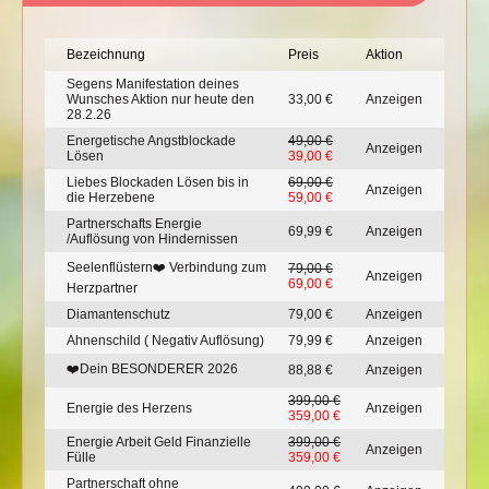
Bezeichnung
Preis
Aktion
Segens Manifestation deines
Wunsches Aktion nur heute den
33,00 €
Anzeigen
28.2.26
Energetische Angstblockade
49,00 €
Anzeigen
Lösen
39,00 €
Liebes Blockaden Lösen bis in
69,00 €
Anzeigen
die Herzebene
59,00 €
Partnerschafts Energie
69,99 €
Anzeigen
/Auflösung von Hindernissen
Seelenflüstern❤️ Verbindung zum
79,00 €
Anzeigen
69,00 €
Herzpartner
Diamantenschutz
79,00 €
Anzeigen
Ahnenschild ( Negativ Auflösung)
79,99 €
Anzeigen
❤️Dein BESONDERER 2026
88,88 €
Anzeigen
399,00 €
Energie des Herzens
Anzeigen
359,00 €
Energie Arbeit Geld Finanzielle
399,00 €
Anzeigen
Fülle
359,00 €
Partnerschaft ohne