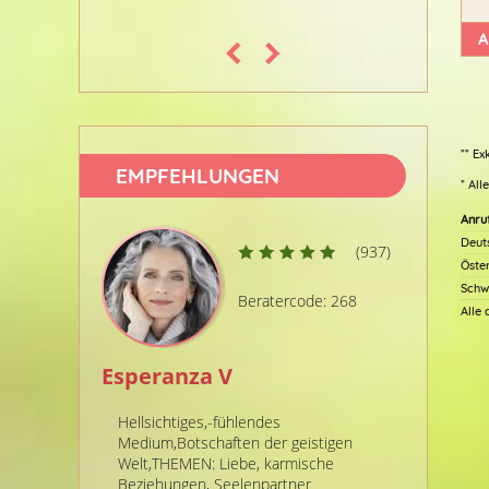
Lebensp
A
** Ex
EMPFEHLUNGEN
* All
Anru
Deut
(937)
Öste
Schw
Beratercode: 268
Alle
Esperanza V
Annabe
Hellsichtiges,-fühlendes
Seit über
Medium,Botschaften der geistigen
empath. u
Welt,THEMEN: Liebe, karmische
Lebensber
Beziehungen, Seelenpartner
Antworten