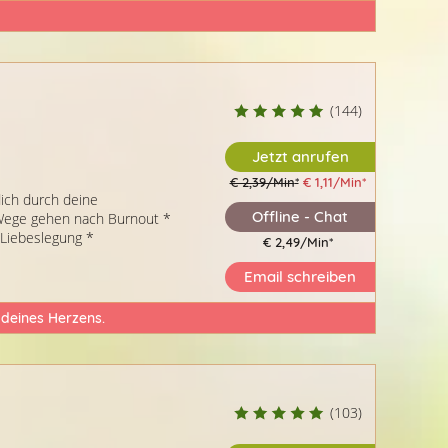
(144)
Jetzt anrufen
€ 2,39/Min
*
€ 1,11/Min
*
ich durch deine
Offline - Chat
Wege gehen nach Burnout *
 Liebeslegung *
€ 2,49/Min
*
Email schreiben
 deines Herzens.
(103)