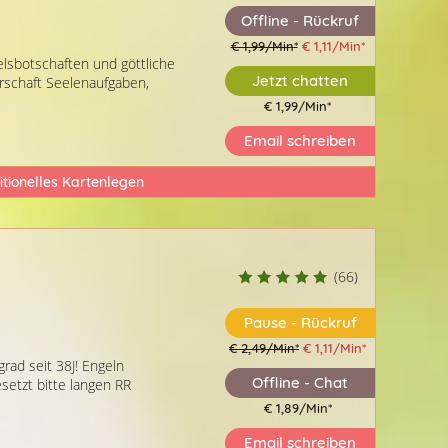
Offline - Rückruf
€ 1,99/Min
*
€ 1,11/Min
*
elsbotschaften und göttliche
Jetzt chatten
nerschaft Seelenaufgaben,
€ 1,99/Min
*
Email schreiben
(1173)
(43)
itionelles Kartenlegen
Beratercode: 027
Lamenua
Nicki
(66)
a
Vielen Dank für das hilfreiche und
Vielen lieben dank 
r!
stimmige Zufallsgespräch!
ausführlich gesprä
Pause - Rückruf
d
€ 2,49/Min
*
€ 1,11/Min
*
ad seit 38J! Engeln
 Ich
Offline - Chat
setzt bitte langen RR
€ 1,89/Min
*
Email schreiben