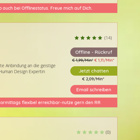
so auch bei Offlinestatus. Freue mich auf Dich.
(16)
(14)
(14)
Beratercode: 028
Offline - Rückruf
€ 1,99/Min
*
€ 1,11/Min
*
Angel Anastasia
Engel Celest
te Anbindung an die geistige
Jetzt chatten
· Human Design Expertin
ft
hellwissendes Medium * ohne
Einfühlsames Kart
€ 2,09/Min
*
Hilfsmittel – direkte Anbindung an die
verschiedenen Ka
geistige Welt * Energetische
Spezialgebiet Lieb
Email schreiben
Aufstellung · Trancearbeit · Human
sowie Seelsorge 
Design Expertin
Auswertung/Bede
rmittags flexibel erreichbar-nutze gern den RR️
Symptomen über d
(0)