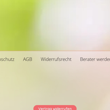
nalytische AUFSTELLUNG u.
Finanzen, Beruf, Liebe oder
gungen mit Lenormand.
Partnerschaft.
nschutz
AGB
Widerrufsrecht
Berater werde
Vertrag widerrufen