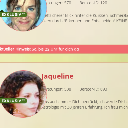
Beratungen: 570
Berater-ID: 120
Treffsicherer Blick hinter die Kulissen, Schme
lösen durch "Erkennen und Entscheiden" KEINE 
ktueller Hinweis:
So. bis 22 Uhr für dich da
Jaqueline
Beratungen: 538
Berater-ID: 893
Was auch immer Dich bedrückt, ich werde Dir hel
Astrologie mit 30 Jahren Erfahrung. Ich freu mich