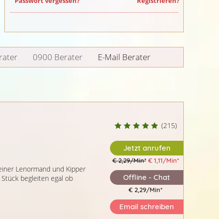
Passwort vergessen?
Registrieren?
rater
0900 Berater
E-Mail Berater
(215)
Jetzt anrufen
€ 2,29/Min
*
€ 1,11/Min
*
meiner Lenormand und Kipper
Offline - Chat
Stück begleiten egal ob
€ 2,29/Min
*
Email schreiben