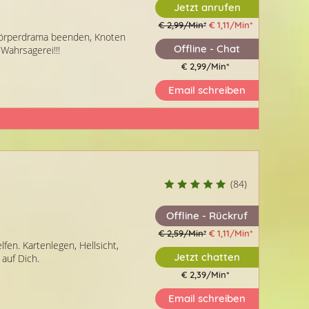
Jetzt anrufen
€ 2,99/Min
*
€ 1,11/Min
*
rzkörperdrama beenden, Knoten
Offline - Chat
Wahrsagerei!!!
€ 2,99/Min
*
Email schreiben
(84)
Offline - Rückruf
€ 2,59/Min
*
€ 1,11/Min
*
fen. Kartenlegen, Hellsicht,
Jetzt chatten
 auf Dich.
€ 2,39/Min
*
Email schreiben