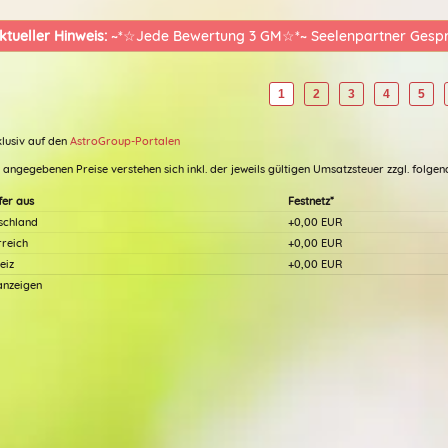
hasen. HERZLICHEN DANK 🌷
ktueller Hinweis:
~*☆Jede Bewertung 3 GM☆*~ Seelenpartner Gespr
1
2
3
4
5
klusiv auf den
AstroGroup-Portalen
e angegebenen Preise verstehen sich inkl. der jeweils gültigen Umsatzsteuer zzgl. folg
fer aus
Festnetz*
schland
+0,00 EUR
(219)
(2
rreich
+0,00 EUR
eiz
+0,00 EUR
Beratercode: 105
Beratercode: 152
 anzeigen
lle
*Sanara*
 40 Jahren stetig wachsende
Reich mir deine Hand und ich werde
. bodenständige
mit Hilfe meiner Lenormand und Kip
atung, Klare Fragen, ehrl.
Karten mit dir zusammen deinen
 OHNE Schönrederei!!!
Lebensweg ein Stück begleiten egal 