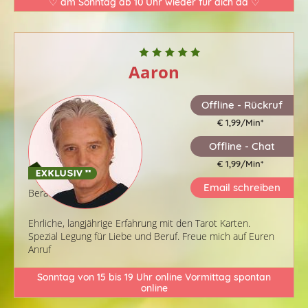
♡ am Sonntag ab 10 Uhr wieder für dich da ♡
Aaron
Offline - Rückruf
€ 1,99/Min
*
Offline - Chat
€ 1,99/Min
*
Email schreiben
Berater-ID: 219
Ehrliche, langjährige Erfahrung mit den Tarot Karten.
Spezial Legung für Liebe und Beruf. Freue mich auf Euren
Anruf
Sonntag von 15 bis 19 Uhr online Vormittag spontan
online