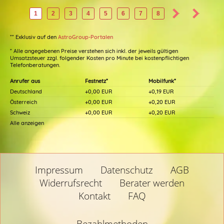
1
2
3
4
5
6
7
8
** Exklusiv auf den
AstroGroup-Portalen
* Alle angegebenen Preise verstehen sich inkl. der jeweils gültigen
Umsatzsteuer zzgl. folgender Kosten pro Minute bei kostenpflichtigen
Telefonberatungen.
Anrufer aus
Festnetz*
Mobilfunk*
Deutschland
+0,00 EUR
+0,19 EUR
Österreich
+0,00 EUR
+0,20 EUR
Schweiz
+0,00 EUR
+0,20 EUR
Alle anzeigen
Impressum
Datenschutz
AGB
Widerrufsrecht
Berater werden
Kontakt
FAQ
Bezahlmethoden