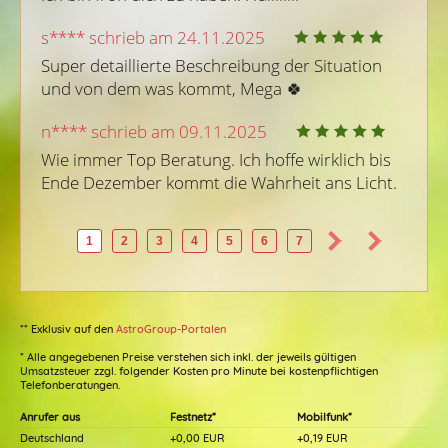
s**** schrieb am 24.11.2025
Super detaillierte Beschreibung der Situation 
und von dem was kommt, Mega 🍀 
n**** schrieb am 09.11.2025
Wie immer Top Beratung. Ich hoffe wirklich bis 
Ende Dezember kommt die Wahrheit ans Licht.
1
2
3
4
5
6
7
** Exklusiv auf den
AstroGroup-Portalen
* Alle angegebenen Preise verstehen sich inkl. der jeweils gültigen
Umsatzsteuer zzgl. folgender Kosten pro Minute bei kostenpflichtigen
Telefonberatungen.
Anrufer aus
Festnetz*
Mobilfunk*
Deutschland
+0,00 EUR
+0,19 EUR