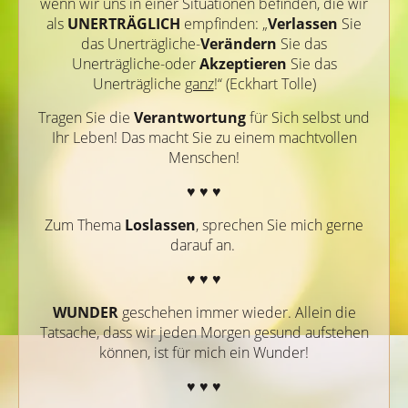
wenn wir uns in einer Situationen befinden, die wir
als
UNERTRÄGLICH
empfinden: „
Verlassen
Sie
das Unerträgliche-
Verändern
Sie das
Unerträgliche-oder
Akzeptieren
Sie das
Unerträgliche
ganz
!“ (Eckhart Tolle)
Tragen Sie die
Verantwortung
für Sich selbst und
Ihr Leben! Das macht Sie zu einem machtvollen
Menschen!
♥ ♥ ♥
Zum Thema
Loslassen
, sprechen Sie mich gerne
darauf an.
♥ ♥ ♥
WUNDER
geschehen immer wieder. Allein die
Tatsache, dass wir jeden Morgen gesund aufstehen
können, ist für mich ein Wunder!
♥ ♥ ♥