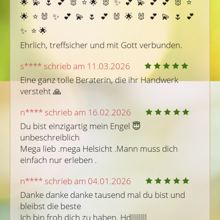
🌟  💫  🌷  💕  🐰  ⭐ ️🌟  🐰  ✨  💕  💫  💕  💕  🐰  ⭐ ️
🌟  ⭐ ️🐰  ✨  💕  💫  🌷  💕  🐰  🌟  🐰  💕  💫  🌷  💕  
✨  ⭐ ️🌟 

Ehrlich, treffsicher und mit Gott verbunden.
s**** schrieb am 11.03.2026
Eine ganz tolle Beraterin, die ihr Handwerk 
versteht 🙏 
n**** schrieb am 16.02.2026
Du bist einzigartig mein Engel 😇  
unbeschreiblich 

Mega lieb .mega Helsicht .Mann muss dich 
einfach nur erleben .
n**** schrieb am 04.01.2026
Danke danke danke tausend mal du bist und 
bleibst die beste 

Ich bin froh dich zu haben. Hdllllllll