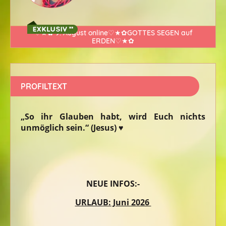
♡★✿ 9. August online♡★✿GOTTES SEGEN auf
ERDEN♡★✿
PROFILTEXT
„So ihr Glauben habt, wird Euch nichts
unmöglich sein.“ (Jesus) ♥
NEUE INFOS:-
URLAUB: Juni 2026