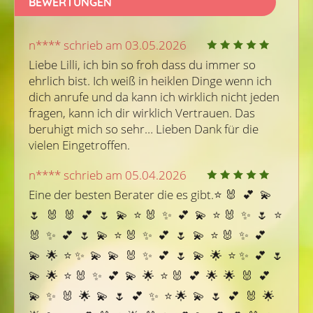
BEWERTUNGEN
n**** schrieb am 03.05.2026
Liebe Lilli, ich bin so froh dass du immer so 
ehrlich bist. Ich weiß in heiklen Dinge wenn ich 
dich anrufe und da kann ich wirklich nicht jeden 
fragen, kann ich dir wirklich Vertrauen. Das 
beruhigt mich so sehr… Lieben Dank für die 
vielen Eingetroffen.
n**** schrieb am 05.04.2026
Eine der besten Berater die es gibt.⭐ ️🐰  💕  💫  
🌷  🐰  🐰  💕  🌷  💫  ⭐ ️🐰  ✨  💕  💫  ⭐ ️🐰  ✨  🌷  ⭐ 
️🐰  ✨  💕  🌷  💫  ⭐ ️🐰  ✨  💕  🌷  💫  ⭐ ️🐰  ✨  💕  
💫  🌟  ⭐ ️✨  💫  💫  🐰  ✨  💕  🌷  💫  🌟  ⭐ ️✨  💕  🌷  
💫  🌟  ⭐ ️🐰  ✨  💕  💫  🌟  ⭐ ️🐰  💕  🌟  🌟  🐰  💕  
💫  ✨  🐰  🌟  💫  🌷  💕  ✨  ⭐ ️🌟  💫  🌷  💕  🐰  🌟  