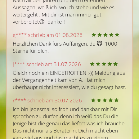
Nach all den Jahren und den treffenden 
Aussagen ,weiß ich  wo ich stehe und wie es 
weitergeht . Mit dir ist man immer gut 
vorbereitet😉- danke  !
g**** schrieb am 01.08.2026
Herzlichen Dank fürs Auffangen, du 😇. 1000 
Sterne für dich.
j**** schrieb am 31.07.2026
Gleich noch ein EINGETROFFEN :-)) Meldung aus 
der Vergangenheit kam von A. Hat mich 
überhaupt nicht interessiert, wie du gesagt hast.
r**** schrieb am 30.07.2026
Ich bin jedesmal so froh und dankbar mit Dir 
sprechen zu dürfen,denn ich weiß das Du die 
Jenige bist die genau das liefert was ich brauche  
Das nicht nur als Beraterin. Dich macht eben 
ganz viel aus und das macht es zu einem 