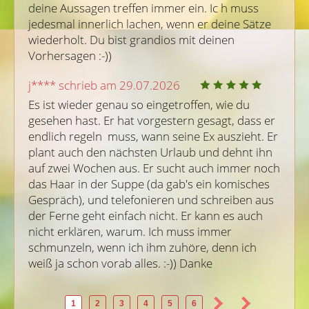
deine Aussagen treffen immer ein. Ic h muss 
jedesmal innerlich lachen, wenn er deine Sätze 
wiederholt. Du bist grandios mit deinen 
Vorhersagen :-))
j**** schrieb am 29.07.2026
Es ist wieder genau so eingetroffen, wie du 
gesehen hast. Er hat vorgestern gesagt, dass er 
endlich regeln  muss, wann seine Ex auszieht. Er 
plant auch den nächsten Urlaub und dehnt ihn 
auf zwei Wochen aus. Er sucht auch immer noch 
das Haar in der Suppe (da gab's ein komisches 
Gespräch), und telefonieren und schreiben aus 
der Ferne geht einfach nicht. Er kann es auch 
nicht erklären, warum. Ich muss immer 
schmunzeln, wenn ich ihm zuhöre, denn ich 
weiß ja schon vorab alles. :-)) Danke
1
2
3
4
5
6