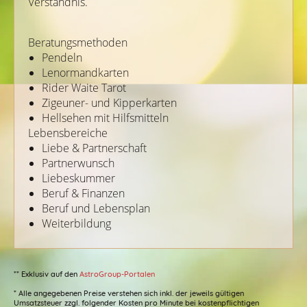
Verständnis.
Beratungsmethoden
Pendeln
Lenormandkarten
Rider Waite Tarot
Zigeuner- und Kipperkarten
Hellsehen mit Hilfsmitteln
Lebensbereiche
Liebe & Partnerschaft
Partnerwunsch
Liebeskummer
Beruf & Finanzen
Beruf und Lebensplan
Weiterbildung
** Exklusiv auf den
AstroGroup-Portalen
* Alle angegebenen Preise verstehen sich inkl. der jeweils gültigen
Umsatzsteuer zzgl. folgender Kosten pro Minute bei kostenpflichtigen