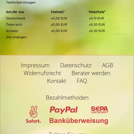
Telefonberatungen.
Anrufer aus
Festnetz*
Mobilfunk*
Deutschland
+0,00 EUR
+0,19 EUR
Österreich
+0,00 EUR
+0,20 EUR
Schweiz
+0,00 EUR
+0,20 EUR
Alle anzeigen
Impressum
Datenschutz
AGB
Widerrufsrecht
Berater werden
Kontakt
FAQ
Bezahlmethoden