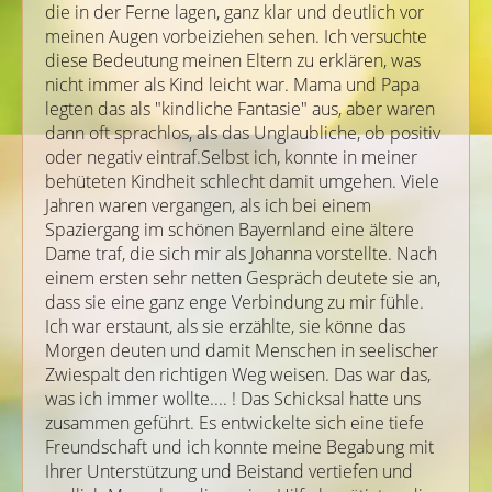
die in der Ferne lagen, ganz klar und deutlich vor
meinen Augen vorbeiziehen sehen. Ich versuchte
diese Bedeutung meinen Eltern zu erklären, was
nicht immer als Kind leicht war. Mama und Papa
legten das als "kindliche Fantasie" aus, aber waren
dann oft sprachlos, als das Unglaubliche, ob positiv
oder negativ eintraf.Selbst ich, konnte in meiner
behüteten Kindheit schlecht damit umgehen. Viele
Jahren waren vergangen, als ich bei einem
Spaziergang im schönen Bayernland eine ältere
Dame traf, die sich mir als Johanna vorstellte. Nach
einem ersten sehr netten Gespräch deutete sie an,
dass sie eine ganz enge Verbindung zu mir fühle.
Ich war erstaunt, als sie erzählte, sie könne das
Morgen deuten und damit Menschen in seelischer
Zwiespalt den richtigen Weg weisen. Das war das,
was ich immer wollte.... ! Das Schicksal hatte uns
zusammen geführt. Es entwickelte sich eine tiefe
Freundschaft und ich konnte meine Begabung mit
Ihrer Unterstützung und Beistand vertiefen und