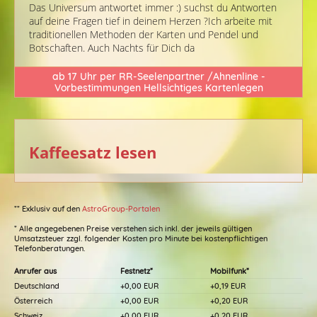
Das Universum antwortet immer :) suchst du Antworten
auf deine Fragen tief in deinem Herzen ?Ich arbeite mit
traditionellen Methoden der Karten und Pendel und
Botschaften. Auch Nachts für Dich da
ab 17 Uhr per RR-Seelenpartner /Ahnenline -
Vorbestimmungen Hellsichtiges Kartenlegen
Kaffeesatz lesen
** Exklusiv auf den
AstroGroup-Portalen
* Alle angegebenen Preise verstehen sich inkl. der jeweils gültigen
Umsatzsteuer zzgl. folgender Kosten pro Minute bei kostenpflichtigen
Telefonberatungen.
Anrufer aus
Festnetz*
Mobilfunk*
Deutschland
+0,00 EUR
+0,19 EUR
Österreich
+0,00 EUR
+0,20 EUR
Schweiz
+0,00 EUR
+0,20 EUR