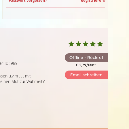
Passwort vergessen?
Registrieren?
Offline - Rückruf
er-ID: 989
€ 2,79/Min
*
Email schreiben
n u.v.m . . . mit
deinen Mut zur WahrheitY