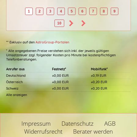
1
2
3
4
5
6
7
8
9
10
** Exklusiv auf den
AstroGroup-Portalen
* Alle angegebenen Preise verstehen sich inkl. der jeweils gültigen
Umsatzsteuer zzgl. folgender Kosten pro Minute bei kostenpflichtigen
Telefonberatungen.
Anrufer aus
Festnetz*
Mobilfunk*
Deutschland
+0,00 EUR
+0,19 EUR
Österreich
+0,00 EUR
+0,20 EUR
Schweiz
+0,00 EUR
+0,20 EUR
Alle anzeigen
Impressum
Datenschutz
AGB
Widerrufsrecht
Berater werden