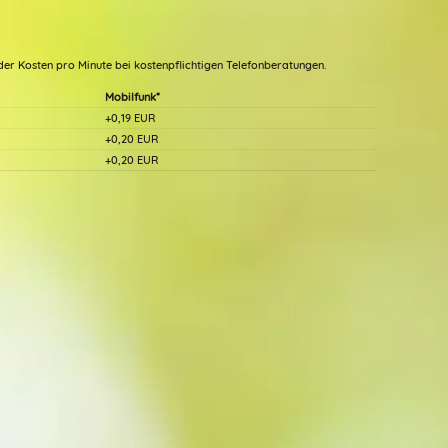
ender Kosten pro Minute bei kostenpflichtigen Telefonberatungen.
Mobilfunk*
+0,19 EUR
137)
+0,20 EUR
(163)
+0,20 EUR
Beratercode: 204
B
EvianLoccah
Lee`
Wow, ich danke dir 🙏 bin sprachlos.
Sehr klare und aut
 Dir
Danke dir von Herz