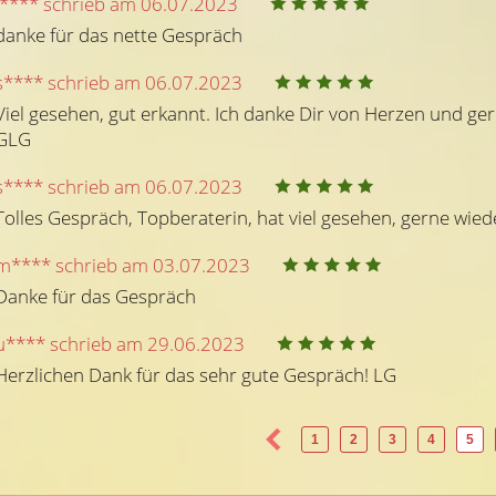
l**** schrieb am 06.07.2023
danke für das nette Gespräch
s**** schrieb am 06.07.2023
(0)
(
Viel gesehen, gut erkannt. Ich danke Dir von Herzen und ger
GLG
Beratercode: 168
Beratercode: 292
s**** schrieb am 06.07.2023
Tolles Gespräch, Topberaterin, hat viel gesehen, gerne wied
Sabrina
m**** schrieb am 03.07.2023
hkeitsentwicklung auf allen
Klare und ehrliche Aussagen in Bezu
urch tiefe Seelenarbeit
Danke für das Gespräch
auf alle Themen, ohne Vorabinfo.
Spezial: Dualseelen, ich freue mich a
Dich
u**** schrieb am 29.06.2023
Herzlichen Dank für das sehr gute Gespräch! LG
1
2
3
4
5