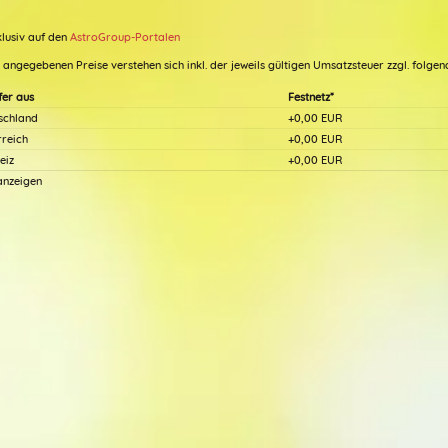
klusiv auf den
AstroGroup-Portalen
e angegebenen Preise verstehen sich inkl. der jeweils gültigen Umsatzsteuer zzgl. folg
fer aus
Festnetz*
schland
+0,00 EUR
rreich
(937)
+0,00 EUR
(
eiz
+0,00 EUR
 anzeigen
Beratercode: 268
Beratercode: 107
nza V
Dante
nk, du Liebe 💐Du hilfst mir,
Balsam für die Seele! Danke, danke,
ssen und das Positive durch
danke! Es tut immer so gut, sich mit
lsichtigkeit zu sehen...
auszutauschen und die Optionen zu
besprechen!