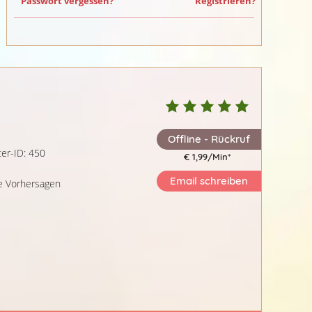
Passwort vergessen?
Registrieren?
Offline - Rückruf
ter-ID: 450
€ 1,99/Min
*
Email schreiben
rte Vorhersagen