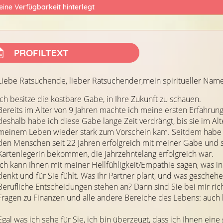
eine Verfügbarkeit hinterlegt
PROFILTEXT
Liebe Ratsuchende, lieber Ratsuchender,mein spiritueller Name 
Ich besitze die kostbare Gabe, in Ihre Zukunft zu schauen.
Bereits im Alter von 9 Jahren machte ich meine ersten Erfahrunge
deshalb habe ich diese Gabe lange Zeit verdrängt, bis sie im Alt
meinem Leben wieder stark zum Vorschein kam. Seitdem habe ic
den Menschen seit 22 Jahren erfolgreich mit meiner Gabe und st
Kartenlegerin bekommen, die jahrzehntelang erfolgreich war.
Ich kann Ihnen mit meiner Hellfühligkeit/Empathie sagen, was in
denkt und für Sie fühlt. Was Ihr Partner plant, und was geschehe
Berufliche Entscheidungen stehen an? Dann sind Sie bei mir rich
Fragen zu Finanzen und alle andere Bereiche des Lebens: auch hi
Egal was ich sehe für Sie, ich bin überzeugt, dass ich Ihnen eine 