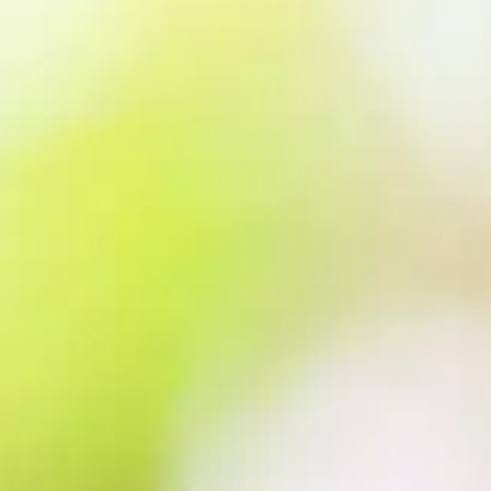
(190)
(5
Beratercode: 246
Beratercode: 008
Nikita
eifel? Astrologie, die Klarheit
DEM LEBEN IN DIE KARTEN
 Sternenwissen – menschlich,
GESCHAUT, ich blicke seit 20 Jahren 
ah. Ich bin Astrologin mit 30
Menschen mit allerlei "Fragen des
fahrung. Exakte Zeitangaben -
Lebens und der Liebe" in meine Kart
!
Ich arbeite RESPEKTVOLL, EHRLICH,