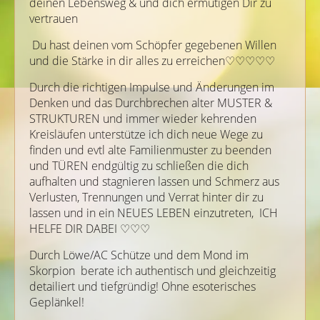
deinen Lebensweg & und dich ermutigen Dir zu
vertrauen
Du hast deinen vom Schöpfer gegebenen Willen
und die Stärke in dir alles zu erreichen♡♡♡♡♡
Durch die richtigen Impulse und Änderungen im
Denken und das Durchbrechen alter MUSTER &
STRUKTUREN und immer wieder kehrenden
Kreisläufen unterstütze ich dich neue Wege zu
finden und evtl alte Familienmuster zu beenden
und TÜREN endgültig zu schließen die dich
aufhalten und stagnieren lassen und Schmerz aus
Verlusten, Trennungen und Verrat hinter dir zu
lassen und in ein NEUES LEBEN einzutreten, ICH
HELFE DIR DABEI ♡♡♡
Durch Löwe/AC Schütze und dem Mond im
Skorpion berate ich authentisch und gleichzeitig
detailiert und tiefgründig! Ohne esoterisches
Geplänkel!