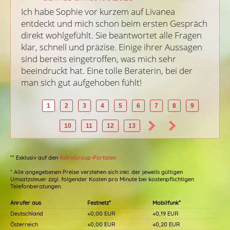
Ich habe Sophie vor kurzem auf Livanea 
entdeckt und mich schon beim ersten Gespräch 
direkt wohlgefühlt. Sie beantwortet alle Fragen 
klar, schnell und präzise. Einige ihrer Aussagen 
sind bereits eingetroffen, was mich sehr 
beeindruckt hat. Eine tolle Beraterin, bei der 
man sich gut aufgehoben fühlt!
1
2
3
4
5
6
7
8
9
10
11
12
13
** Exklusiv auf den
AstroGroup-Portalen
* Alle angegebenen Preise verstehen sich inkl. der jeweils gültigen
Umsatzsteuer zzgl. folgender Kosten pro Minute bei kostenpflichtigen
Telefonberatungen.
Anrufer aus
Festnetz*
Mobilfunk*
Deutschland
+0,00 EUR
+0,19 EUR
Österreich
+0,00 EUR
+0,20 EUR