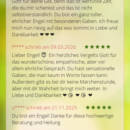
Gott für deine GM, denn das ist wertvolle Zeit, 
die du mir schenkst und das ist nicht 
selbstverständlich. Du bist ein ganz toller, 
ehrlicher Engel mit besonderen Gaben. Ich freue 
mich nun riesig auf das was kommt.In Liebe und 
Dankbarkeit ❤ ️❤ ️❤ ️
f**** schrieb am 09.03.2026
Lieber Engel! 😇  Ein herzliches Vergelts Gott für 
das wunderschöne, empathische, aber vor 
allem ehrliche Gespräch. Du hast sensationelle 
Gaben, die man kaum in Worte fassen kann. 
Außerdem gibt es bei dir keine Märchenstunde, 
aber mit dir Wahrheit bringt mich weiter. In 
Liebe und Dankbarkeit ❤ ️😘  ❤ ️😘  ❤ ️
a**** schrieb am 21.11.2025
Du bist ein Engel! Danke für diese hochwertige 
Beratung und Heilung