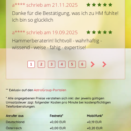
a**** schrieb am 21.11.2025
Danke für die Bestätigung, was ich zu HM fühlte! 
ich bin so glücklich
a**** schrieb am 19.09.2025
Hammerberaterin! lichtvoll - wahrhaftig - 
wissend - weise - fähig - expertise!
1
2
3
4
5
6
** Exklusiv auf den
AstroGroup-Portalen
* Alle angegebenen Preise verstehen sich inkl. der jeweils gültigen
Umsatzsteuer zzgl. folgender Kosten pro Minute bei kostenpflichtigen
Telefonberatungen.
Anrufer aus
Festnetz*
Mobilfunk*
Deutschland
+0,00 EUR
+0,19 EUR
Österreich
+0,00 EUR
+0,20 EUR