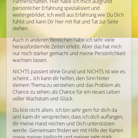
Partnerschaften. Hier habe ich mich aufgrund
persönlicher Erfahrung spezialisiert und
weitergebildet. Ich weiß aus Erfahrung wie Du Dich
fühlst und kann Dir hier mit Rat und Tat zur Seite
stehen.
Auch in anderen Bereichen habe ich sehr viele
herausfordernde Zeiten erlebt. Aber das hat mich
nur noch stärker gemacht und meine Persönlichkeit
wachsen lassen.
NICHTS passiert ohne Grund und NICHTS ist wie es
scheint... Ich kann dir helfen, den Sinn hinter
deinem Thema zu verstehen und das Problem als
Chance zu sehen, als Chance für ein neues Leben
voller Wachstum und Glück.
Du bist nicht allein. Ich bin sehr gern für dich da
und kann dir versprechen, dass ich dich auffangen,
dir meine Hand reichen und Dich unterstützen
werde. Gemeinsam finden wir mit Hilfe der Karten
sowie meiner Hellsicht und meiner sehr stark